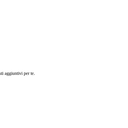
ti aggiuntivi per te.