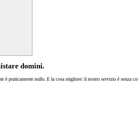
istare domini.
te è praticamente nullo. E la cosa migliore: il nostro servizio è senza cos