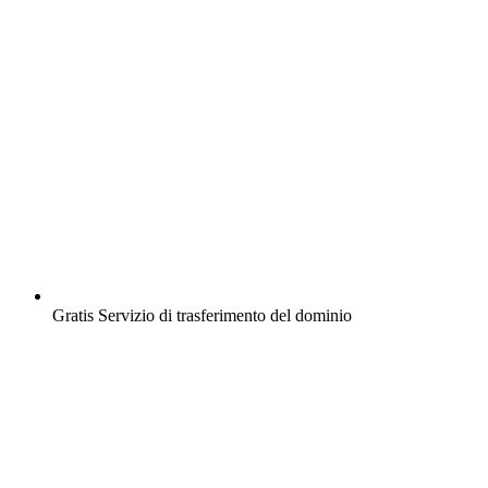
Gratis
Servizio di trasferimento del dominio